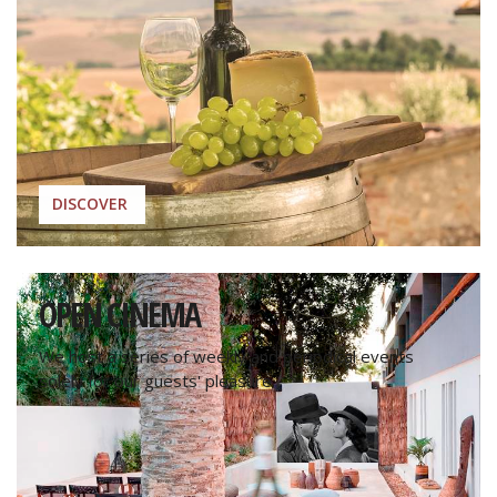
DISCOVER
OPEN CINEMA
We host a series of weekly and periodical events
solely for our guests' pleasure.