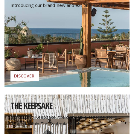
Introducing our brand-new and exciting Roof Garden.
DISCOVER
THE KEEPSAKE
Introducing Keepsake, the distinctive concept store
nestled within The Syntopia hotel.