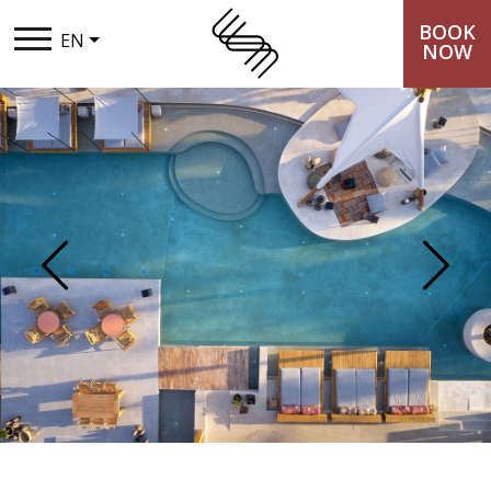
BOOK
EN
NOW
THE SYNTOPIA
STAY
TASTE
Previous
Next
EXPERIENCES
LOYALTY CLUB
PACKAGES
GALLERY