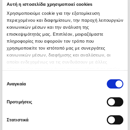
Αυτή η ιστοσελίδα χρησιμοποιεί cookies
BEACH
Χρησιμοποιούμε cookie για την εξατομίκευση
περιεχομένου και διαφημίσεων, την παροχή λειτουργιών
The best beach bar around happens to be our
κοινωνικών μέσων και την ανάλυση της
neighbor.
επισκεψιμότητάς μας. Επιπλέον, μοιραζόμαστε
πληροφορίες που αφορούν τον τρόπο που
χρησιμοποιείτε τον ιστότοπό μας με συνεργάτες
κοινωνικών μέσων, διαφήμισης και αναλύσεων, οι
οποίοι ενδεχομένως να τις συνδυάσουν με άλλες
πληροφορίες που τους έχετε παραχωρήσει ή τις οποίες
έχουν συλλέξει σε σχέση με την από μέρους σας χρήση
Επιλογή
των υπηρεσιών τους.
Αναγκαία
συγκατάθεσης
DISCOVER
Προτιμήσεις
Στατιστικά
WELLNESS - SPORTS