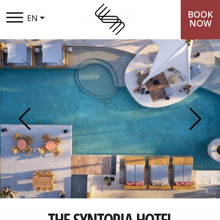
BOOK
EN
NOW
THE SYNTOPIA
STAY
TASTE
Previous
Next
EXPERIENCES
LOYALTY CLUB
PACKAGES
GALLERY
THE SYNTOPIA HOTEL