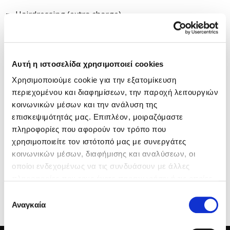
Hairdressing (extra charge)
Doctor on call (extra charge)
Laundry/dry clean service (extra charge)
Αυτή η ιστοσελίδα χρησιμοποιεί cookies
Iron & Ironing Board (free of charge on request)
Χρησιμοποιούμε cookie για την εξατομίκευση
περιεχομένου και διαφημίσεων, την παροχή λειτουργιών
CHECK-IN/CHECK-OUT
κοινωνικών μέσων και την ανάλυση της
επισκεψιμότητάς μας. Επιπλέον, μοιραζόμαστε
Check-in: 15:00
πληροφορίες που αφορούν τον τρόπο που
χρησιμοποιείτε τον ιστότοπό μας με συνεργάτες
Check-out: 12:00
κοινωνικών μέσων, διαφήμισης και αναλύσεων, οι
Express Check-out
οποίοι ενδεχομένως να τις συνδυάσουν με άλλες
πληροφορίες που τους έχετε παραχωρήσει ή τις οποίες
Late check-out is provided (upon availability) with
έχουν συλλέξει σε σχέση με την από μέρους σας χρήση
Επιλογή
extra charge.
των υπηρεσιών τους.
Αναγκαία
συγκατάθεσης