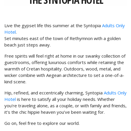
CONTACT
MAKE A REQUEST
Live the gypset life this summer at the Syntopia
Adults Only
CAREERS
Hotel
.
Set minutes east of the town of Rethymnon with a golden
beach just steps away.
Free spirits will feel right at home in our swanky collection of
guestrooms, offering luxurious comforts while retaining the
warmth of Cretan hospitality. Outdoors, wood, metal, and
wicker combine with Aegean architecture to set a one-of-a-
kind scene.
Hip, refined, and eccentrically charming, Syntopia
Adults Only
Hotel
is here to satisfy all your holiday needs. Whether
you're traveling alone, as a couple, or with family and friends,
it’s the chic hippie heaven you’ve been waiting for.
Go on, feel free to explore our world.