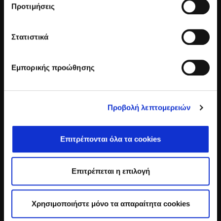
Προτιμήσεις
Στατιστικά
Εμπορικής προώθησης
Προβολή λεπτομερειών
S.GIANNIKAKIS S.A.
The Syntopia
Επιτρέπονται όλα τα cookies
Adelianos Kampos
P.O. Box 20 GR-74100 Rethymnon, Crete, Greece
Επιτρέπεται η επιλογή
Tel:
+3028310 71471
Email:
info@thesyntopiahotel.gr
Χρησιμοποιήστε μόνο τα απαραίτητα cookies
ΓΕΜΗ: 122177350000