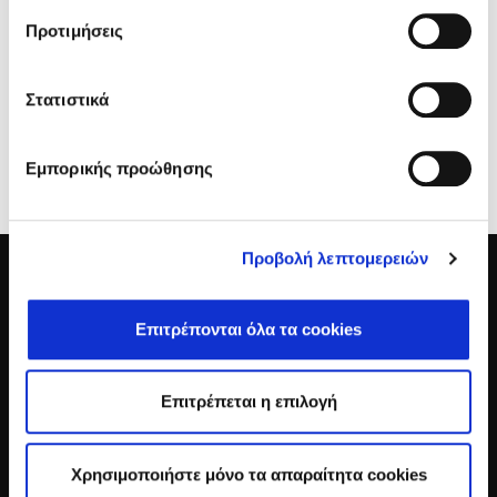
Προτιμήσεις
I have read & agree to the
Privacy policy
I would like to receive updates on news, announcements and
information
Στατιστικά
SEND
Εμπορικής προώθησης
Προβολή λεπτομερειών
Επιτρέπονται όλα τα cookies
Επιτρέπεται η επιλογή
Χρησιμοποιήστε μόνο τα απαραίτητα cookies