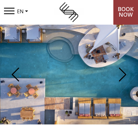
BOOK
EN
NOW
THE SYNTOPIA
STAY
TASTE
Previous
Next
EXPERIENCES
LOYALTY CLUB
PACKAGES
GALLERY