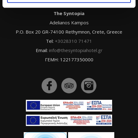
S.GIANNIKAKIS S.A.
The Syntopia
Adelianos Kampos
P.O. Box 20 GR-74100 Rethymnon, Crete, Greece
Tel:
+3028310 71471
Email:
info@thesyntopiahotel.gr
ΓΕΜΗ: 122177350000