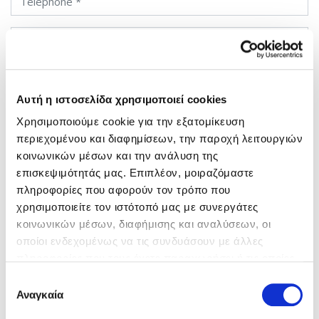
Check-in
Check-out
Αυτή η ιστοσελίδα χρησιμοποιεί cookies
Total nights
Χρησιμοποιούμε cookie για την εξατομίκευση
περιεχομένου και διαφημίσεων, την παροχή λειτουργιών
Accommodation Type
κοινωνικών μέσων και την ανάλυση της
επισκεψιμότητάς μας. Επιπλέον, μοιραζόμαστε
Number of adults
πληροφορίες που αφορούν τον τρόπο που
χρησιμοποιείτε τον ιστότοπό μας με συνεργάτες
κοινωνικών μέσων, διαφήμισης και αναλύσεων, οι
Where did you find us
οποίοι ενδεχομένως να τις συνδυάσουν με άλλες
πληροφορίες που τους έχετε παραχωρήσει ή τις οποίες
Additional Information & Wishes
έχουν συλλέξει σε σχέση με την από μέρους σας χρήση
Επιλογή
των υπηρεσιών τους.
Αναγκαία
συγκατάθεσης