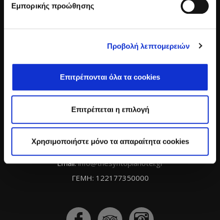
Εμπορικής προώθησης
Προβολή λεπτομερειών
Επιτρέπονται όλα τα cookies
S.GIANNIKAKIS S.A.
The Syntopia
Επιτρέπεται η επιλογή
Adelianos Kampos
P.O. Box 20 GR-74100 Rethymnon, Crete, Greece
Χρησιμοποιήστε μόνο τα απαραίτητα cookies
Tel:
+3028310 71471
Email:
info@thesyntopiahotel.gr
ΓΕΜΗ: 122177350000