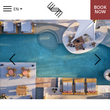
BOOK
EN
NOW
THE SYNTOPIA
STAY
TASTE
Previous
Next
EXPERIENCES
LOYALTY CLUB
PACKAGES
GALLERY