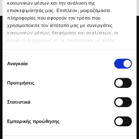
κοινωνικών μέσων και την ανάλυση της
επισκεψιμότητάς μας. Επιπλέον, μοιραζόμαστε
πληροφορίες που αφορούν τον τρόπο που
χρησιμοποιείτε τον ιστότοπό μας με συνεργάτες
κοινωνικών μέσων, διαφήμισης και αναλύσεων, οι
οποίοι ενδεχομένως να τις συνδυάσουν με άλλες
πληροφορίες που τους έχετε παραχωρήσει ή τις οποίες
έχουν συλλέξει σε σχέση με την από μέρους σας χρήση
Επιλογή
των υπηρεσιών τους.
Αναγκαία
συγκατάθεσης
Προτιμήσεις
S.GIANNIKAKIS S.A.
Στατιστικά
The Syntopia
Adelianos Kampos
P.O. Box 20 GR-74100 Rethymnon, Crete, Greece
Εμπορικής προώθησης
Tel:
+3028310 71471