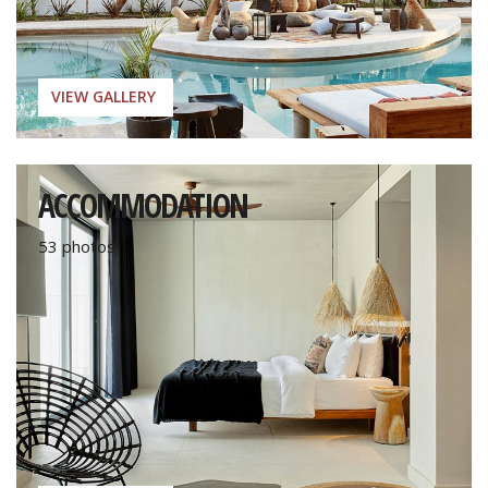
CONTACT
MAKE A REQUEST
VIEW GALLERY
CAREERS
ACCOMMODATION
53 photos