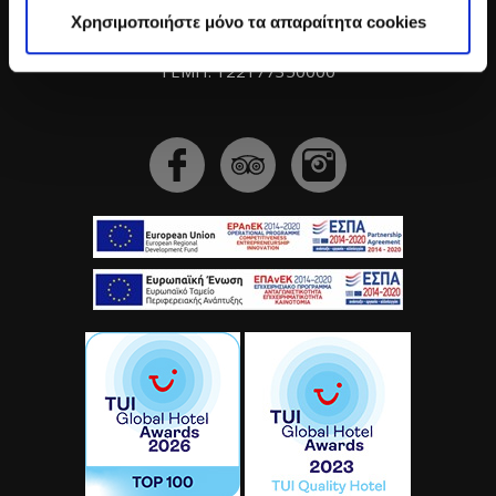
Tel: +30 28310 71471
Χρησιμοποιήστε μόνο τα απαραίτητα cookies
Email:
info@thesyntopiahotel.gr
ΓΕΜΗ: 122177350000