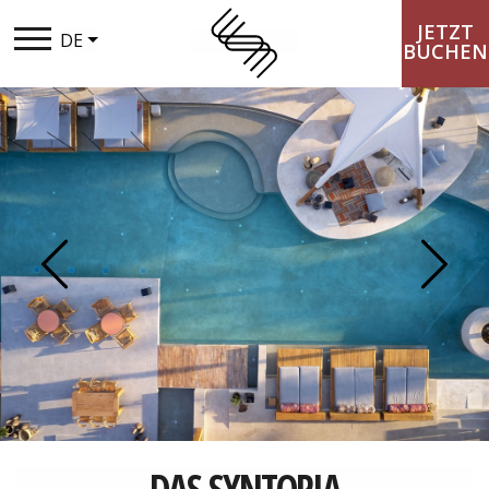
JETZT
DE
BUCHEN
DAS SYNTOPIA
AUFENTHALT
KULINARISCHES
Previous
Next
FREIZEIT
LOYALTY CLUB
DEALS & ANGEBOTE
GALLERIE
DAS SYNTOPIA