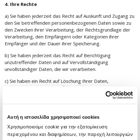
4. Ihre Rechte
a) Sie haben jederzeit das Recht auf Auskunft und Zugang zu
den Sie betreffenden personenbezogenen Daten sowie zu
den Zwecken ihrer Verarbeitung, der Rechtsgrundlage der
Verarbeitung, den Empfängern oder Kategorien ihrer
Empfänger und der Dauer ihrer Speicherung.
b) Sie haben jederzeit das Recht auf Berichtigung
unzutreffender Daten und auf Vervollständigung
unvollständiger Daten, die wir verarbeiten.
c) Sie haben ein Recht auf Löschung Ihrer Daten,
unbeschadet unserer Verpflichtungen und gesetzlichen
Rechte, diese für einen festgelegten Mindestzeitraum
gemäß den geltenden rechtlichen und behördlichen
Rahmenbedingungen aufzubewahren.
Αυτή η ιστοσελίδα χρησιμοποιεί cookies
d) Sie haben das Recht auf Einschränkung der Verarbeitung
Ihrer Daten, wenn entweder deren Richtigkeit bestritten
Χρησιμοποιούμε cookie για την εξατομίκευση
wird oder deren Verarbeitung rechtswidrig ist oder der
περιεχομένου και διαφημίσεων, την παροχή λειτουργιών