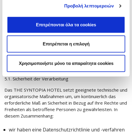
ausfüllen, das an der Hotelrezeption erhältlich ist.
Προβολή λεπτομερειών
Wenn Ihre Anfrage abgelehnt wird oder falls Sie der Ansicht
sind, dass die Verarbeitung Ihrer personenbezogener
Επιτρέπονται όλα τα cookies
Datengegen die geltenden rechtlichen Rahmenbedingungen
zum Schutz personenbezogener Daten verstößt, Sie können
eine Beschwerde bei der Datenschutzbehörde einlegen
Επιτρέπεται η επιλογή
(Leoforos Kifissias Nr. 1-3, 11523 Athen, Tel.: 2106475600,
email: complaints@dpa.gr).
Χρησιμοποιήστε μόνο τα απαραίτητα cookies
5. Datensicherheit
5.1. Sicherheit der Verarbeitung
Das THE SYNTOPIA HOTEL setzt geeignete technische und
organisatorische Maßnahmen um, um kontinuierlich das
erforderliche Maß an Sicherheit in Bezug auf Ihre Rechte und
Freiheiten als betroffene Personen zu gewährleisten. In
diesem Zusammenhang:
wir haben eine Datenschutzrichtlinie und -verfahren