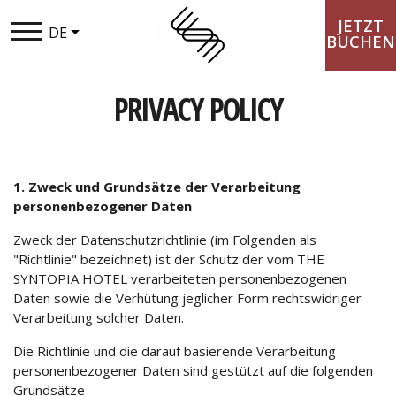
JETZT
DE
BUCHEN
PRIVACY POLICY
DAS SYNTOPIA
AUFENTHALT
1. Zweck und Grundsätze der Verarbeitung
KULINARISCHES
personenbezogener Daten
FREIZEIT
Zweck der Datenschutzrichtlinie (im Folgenden als
"Richtlinie" bezeichnet) ist der Schutz der vom THE
LOYALTY CLUB
SYNTOPIA HOTEL verarbeiteten personenbezogenen
Daten sowie die Verhütung jeglicher Form rechtswidriger
Verarbeitung solcher Daten.
DEALS & ANGEBOTE
Die Richtlinie und die darauf basierende Verarbeitung
GALLERIE
personenbezogener Daten sind gestützt auf die folgenden
Grundsätze