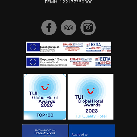
ΓΕΜΗ: 122177350000